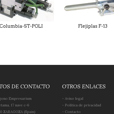
Columbia-ST-POLI
Flejiplas F-13
TOS DE CONTACTO
OTROS ENLACES
gono Empresarium
- Aviso legal
tama, 17 nave c-6
- Política de privacidad
0 ZARAGOZA (Spain)
- Contacto