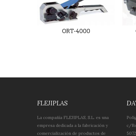
ORT-4000
FLEJIPLAS
DA
La compañía FLEJIPLAS, S.L. es una
Polí
empresa dedicada a la fabricación y
c/Re
comercialización de productos de
5072